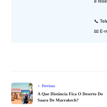
e res
📞 Te
📧 E-
Previous
A Que Distância Fica O Deserto Do
Saara De Marrakech?