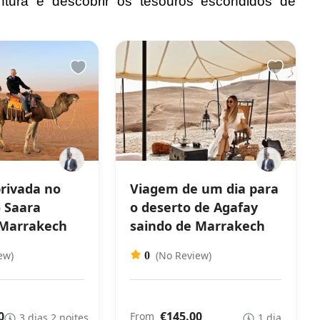
tura e descobrir os tesouros escondidos de
privada no
Viagem de um dia para
o Saara
o deserto de Agafay
 Marrakech
saindo de Marrakech
ew)
(No Review)
0
0
€145.00
From
3 dias 2 noites
1 dia