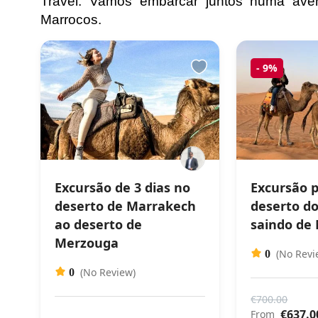
Travel. Vamos embarcar juntos numa aven
Marrocos.
-
9%
Excursão de 3 dias no
Excursão 
deserto de Marrakech
deserto d
ao deserto de
saindo de
Merzouga
(No Revi
0
(No Review)
0
€700.00
€637.0
From