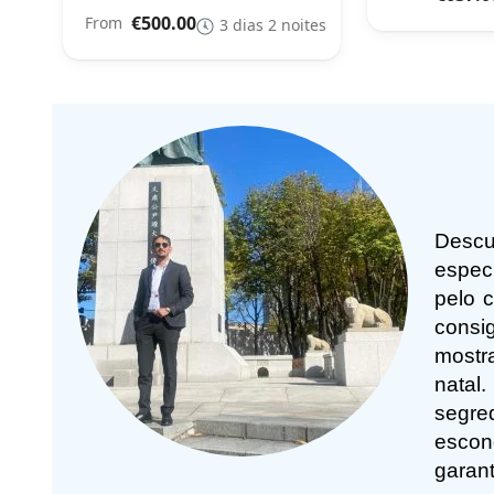
€500.00
From
3 dias 2 noites
Descu
espec
pelo 
consi
mostra
natal
segre
escon
garan