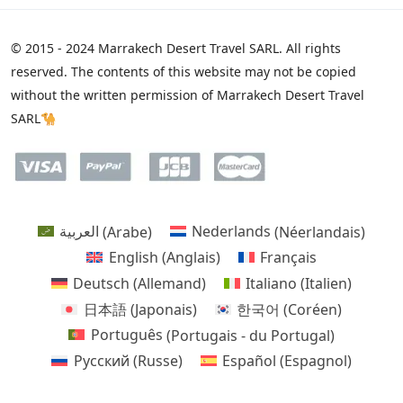
© 2015 - 2024 Marrakech Desert Travel SARL. All rights
reserved. The contents of this website may not be copied
without the written permission of Marrakech Desert Travel
SARL🐪
العربية
(
Arabe
)
Nederlands
(
Néerlandais
)
English
(
Anglais
)
Français
Deutsch
(
Allemand
)
Italiano
(
Italien
)
日本語
(
Japonais
)
한국어
(
Coréen
)
Português
(
Portugais - du Portugal
)
Русский
(
Russe
)
Español
(
Espagnol
)