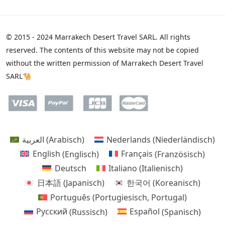
© 2015 - 2024 Marrakech Desert Travel SARL. All rights
reserved. The contents of this website may not be copied
without the written permission of Marrakech Desert Travel
SARL🐪
العربية
(
Arabisch
)
Nederlands
(
Niederländisch
)
English
(
Englisch
)
Français
(
Französisch
)
Deutsch
Italiano
(
Italienisch
)
日本語
(
Japanisch
)
한국어
(
Koreanisch
)
Português
(
Portugiesisch, Portugal
)
Русский
(
Russisch
)
Español
(
Spanisch
)