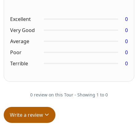
Excellent
0
Very Good
0
Average
0
Poor
0
Terrible
0
0 review on this Tour - Showing 1 to 0
Write a review