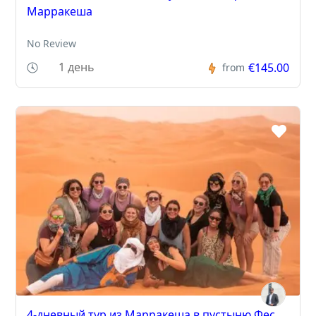
Марракеша
No Review
1 день
€145.00
from
4-дневный тур из Марракеша в пустыню Фес