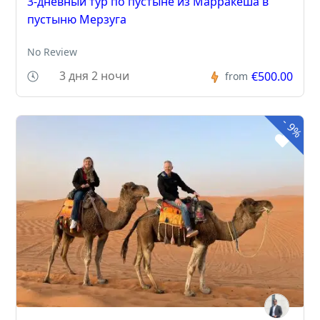
3-дневный тур по пустыне из Марракеша в
пустыню Мерзуга
No Review
3 дня 2 ночи
€500.00
from
-
9%