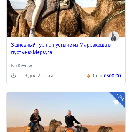
3-дневный тур по пустыне из Марракеша в
пустыню Мерзуга
No Review
3 дня 2 ночи
€500.00
from
-
9%