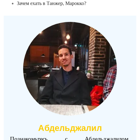
Зачем ехать в Танжер, Марокко?
Абдельджалил
Познакомьтесь с Абдельджалилом,