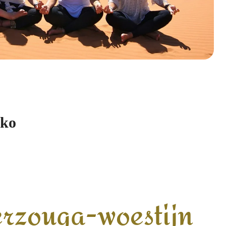
kko
erzouga-woestijn