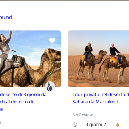
found
deserto di 3 giorni da
Tour privato nel deserto d
h al deserto di
Sahara da Marrakech,
ga
No Review
w
3 giorni 2