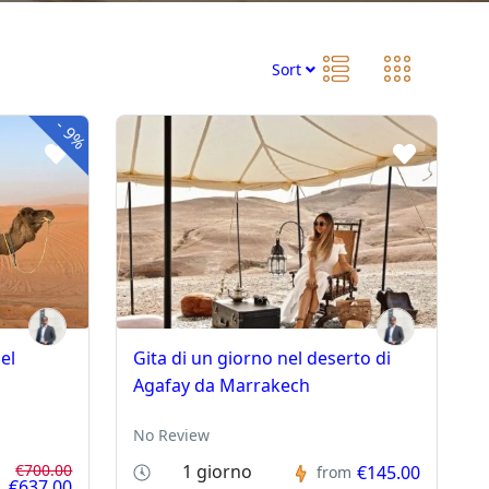
Sort
-
9%
el
Gita di un giorno nel deserto di
Agafay da Marrakech
No Review
€700.00
1 giorno
€145.00
from
€637.00