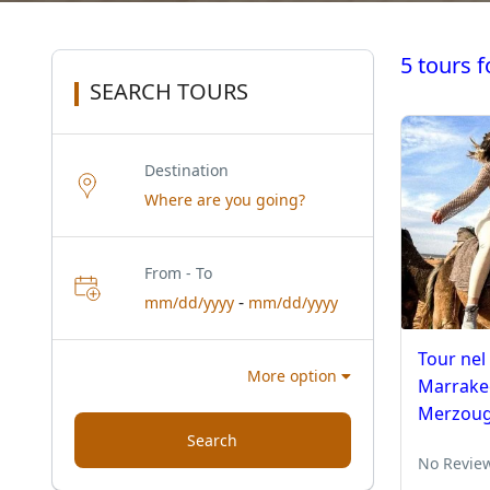
5 tours 
SEARCH TOURS
Destination
From - To
-
mm/dd/yyyy
mm/dd/yyyy
Tour nel 
More option
Marrakec
Merzou
Search
No Revie