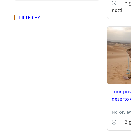
3 g
notti
FILTER BY
Tour priv
deserto 
No Revie
3 g