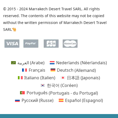
© 2015 - 2024 Marrakech Desert Travel SARL. All rights
reserved. The contents of this website may not be copied
without the written permission of Marrakech Desert Travel
SARL🐪
العربية
(
Arabe
)
Nederlands
(
Néerlandais
)
Français
Deutsch
(
Allemand
)
Italiano
(
Italien
)
日本語
(
Japonais
)
한국어
(
Coréen
)
Português
(
Portugais - du Portugal
)
Русский
(
Russe
)
Español
(
Espagnol
)