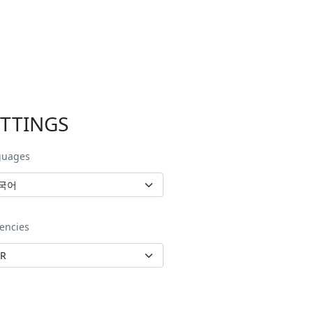
ETTINGS
guages
encies